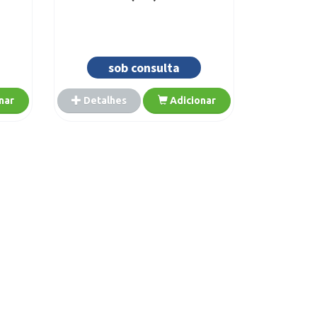
sob consulta
nar
Detalhes
Adicionar