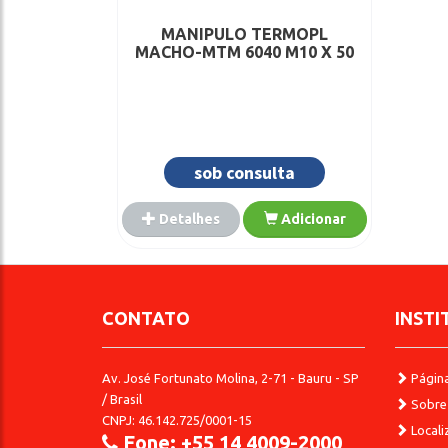
MANIPULO TERMOPL
MACHO-MTM 6040 M10 X 50
sob consulta
Detalhes
Adicionar
CONTATO
INSTI
Av. José Fortunato Molina, 2-71 - Bauru - SP
Página 
/ Brasil
Sobre
CNPJ: 46.142.725/0001-15
Locali
Fone: +55 14 4009-2000