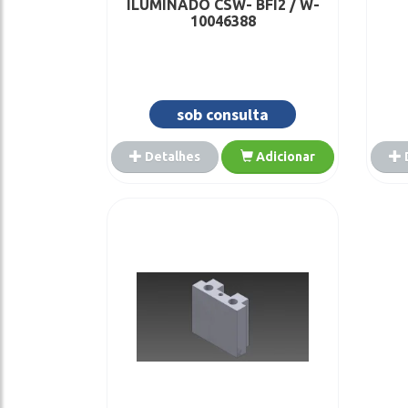
ILUMINADO CSW- BFI2 / W-
10046388
sob consulta
Detalhes
Adicionar