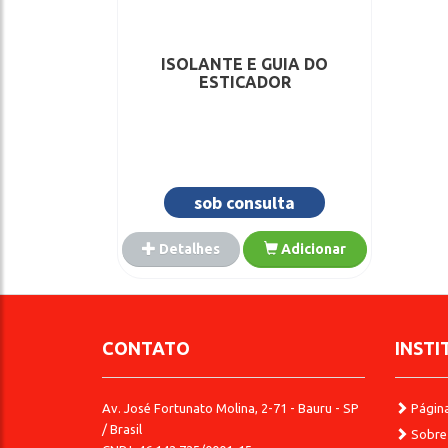
ISOLANTE E GUIA DO
ESTICADOR
sob consulta
Detalhes
Adicionar
CONTATO
INSTI
Av. José Fortunato Molina, 2-71 - Bauru - SP
Página 
/ Brasil
Sobre