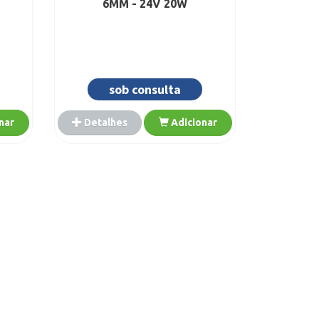
6MM - 24V 20W
sob consulta
nar
Detalhes
Adicionar