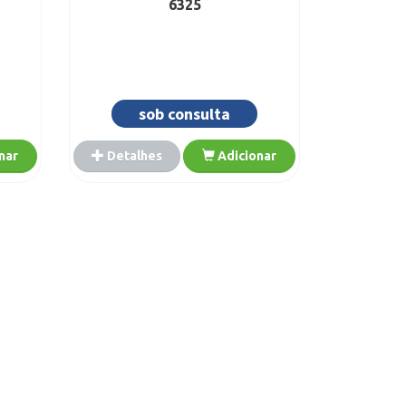
6325
sob consulta
nar
Detalhes
Adicionar