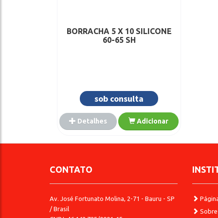
BORRACHA 5 X 10 SILICONE
60-65 SH
sob consulta
Detalhes
Adicionar
CONTATO
INSTI
Av. José Fortunato Molina, 2-71 - Bauru - SP
Página 
/ Brasil
Sobre