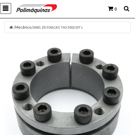
0
/
/
ANEL DE FIXACAO TAS 3003/SIT L
Mecânico