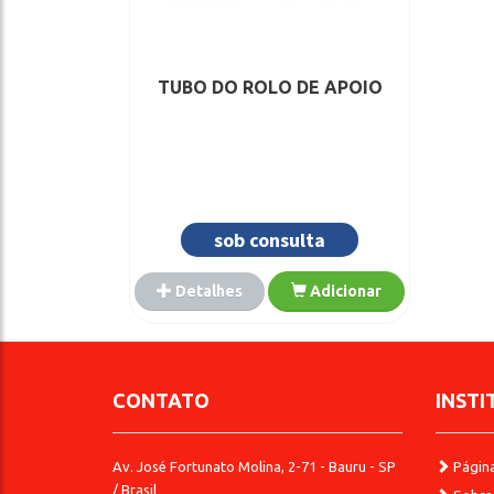
TUBO DO ROLO DE APOIO
sob consulta
Detalhes
Adicionar
CONTATO
INSTI
Av. José Fortunato Molina, 2-71 - Bauru - SP
Página 
/ Brasil