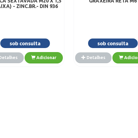
CA SEXTAVADA M20 X 1,5
GRAXEIRA RETA M6
IXA) - ZINC.BR.- DIN 936
sob consulta
sob consulta
Detalhes
Adicionar
Detalhes
Adicio