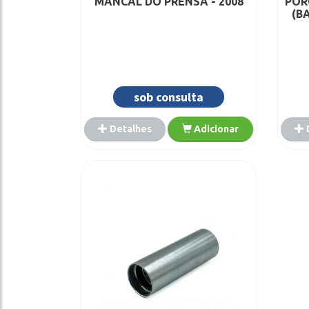
MANCAL DO PRENSA - 2008
POR
(BA
sob consulta
Detalhes
Adicionar