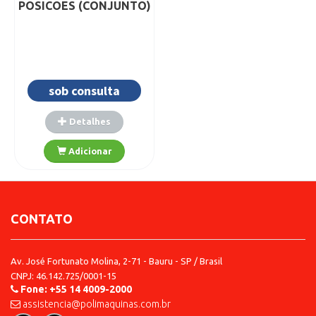
POSICOES (CONJUNTO)
sob consulta
CONTATO
Av. José Fortunato Molina, 2-71 - Bauru - SP / Brasil
CNPJ: 46.142.725/0001-15
Fone: +55 14 4009-2000
assistencia@polimaquinas.com.br
Detalhes